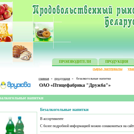
ПРОИЗВОДИТЕЛИ
ПРОДУКЦИЯ
сырье, материалы
упа
главная
»
продукция
»
безалкогольные напитки
ОАО «Птицефабрика "Дружба"»
залкогольные напитки
Безалкогольные напитки
В ассортименте
С более подробной информацией можно ознакомиться на сай