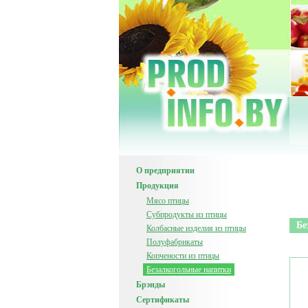
О предприятии
Продукция
Мясо птицы
Субпродукты из птицы
Бе
Колбасные изделия из птицы
Полуфабрикаты
Копчености из птицы
Безалкогольные напитки
Брэнды
Сертификаты