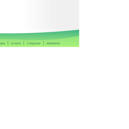
еры
услуги
о портале
контакты