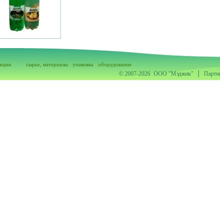
акции
сырье, материалы
упаковка
оборудование
© 2007-2026
ООО "Мэджик"
Партн