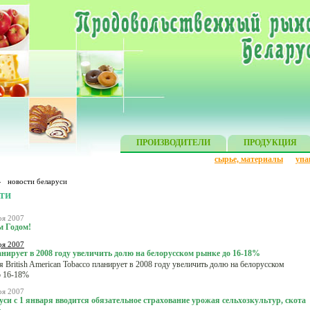
ПРОИЗВОДИТЕЛИ
ПРОДУКЦИЯ
сырье, материалы
упа
»
новости беларуси
ти
ря 2007
 Годом!
ря 2007
нирует в 2008 году увеличить долю на белорусском рынке до 16-18%
 British American Tobacco планирует в 2008 году увеличить долю на белорусском
о 16-18%
ря 2007
уси с 1 января вводится обязательное страхование урожая сельхозкультур, скота