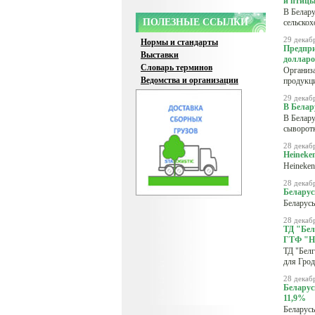
и птиц
В Белару
ПОЛЕЗНЫЕ ССЫЛКИ
сельскох
29 декаб
Нормы и стандарты
Предпри
Выставки
долларо
Словарь терминов
Организа
Ведомства и организации
продукци
29 декаб
В Белар
В Белару
сыворот
28 декаб
Heineke
Heineken
28 декаб
Беларус
Беларусь
28 декаб
ТД "Бел
ГТФ "Н
ТД "Бел
для Грод
28 декаб
Беларус
11,9%
Беларусь