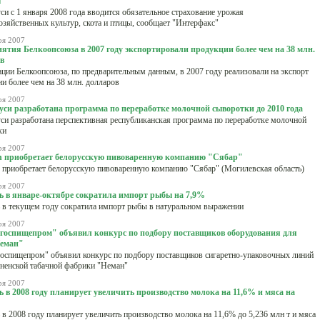
ы
си с 1 января 2008 года вводится обязательное страхование урожая
озяйственных культур, скота и птицы, сообщает "Интерфакс"
ря 2007
ятия Белкоопсоюза в 2007 году экспортировали продукции более чем на 38 млн.
в
ции Белкоопсоюза, по предварительным данным, в 2007 году реализовали на экспорт
и более чем на 38 млн. долларов
ря 2007
уси разработана программа по переработке молочной сыворотки до 2010 года
си разработана перспективная республиканская программа по переработке молочной
ки
ря 2007
n приобретает белорусскую пивоваренную компанию "Сябар"
 приобретает белорусскую пивоваренную компанию "Сябар" (Могилевская область)
ря 2007
ь в январе-октябре сократила импорт рыбы на 7,9%
 в текущем году сократила импорт рыбы в натуральном выражении
ря 2007
госпищепром" объявил конкурс по подбору поставщиков оборудования для
еман"
госпищепром" объявил конкурс по подбору поставщиков сигаретно-упаковочных линий
ненской табачной фабрики "Неман"
ря 2007
ь в 2008 году планирует увеличить производство молока на 11,6% и мяса на
 в 2008 году планирует увеличить производство молока на 11,6% до 5,236 млн т и мяса