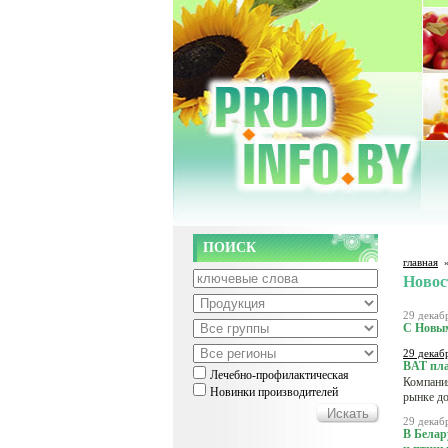
ПОИСК
главная
Новос
29 декаб
С Новым
29 декаб
BAT пла
Лечебно-профилактическая
Компания
Новинки производителей
рынке д
29 декаб
В Белар