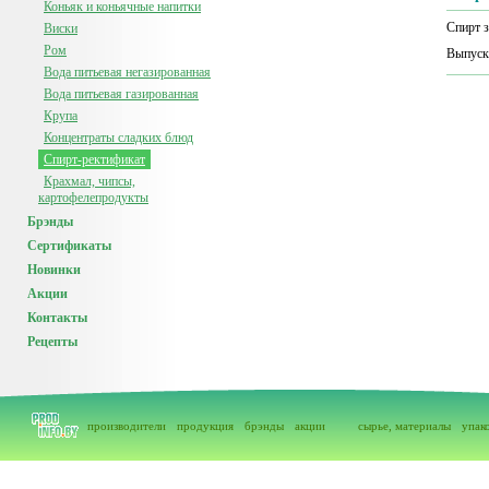
Коньяк и коньячные напитки
Спирт 
Виски
Ром
Выпуск
Вода питьевая негазированная
Вода питьевая газированная
Крупа
Концентраты сладких блюд
Спирт-ректификат
Крахмал, чипсы,
картофелепродукты
Брэнды
Сертификаты
Новинки
Акции
Контакты
Рецепты
производители
продукция
брэнды
акции
сырье, материалы
упак