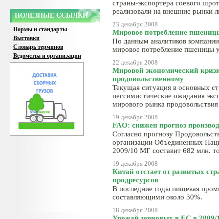
страны-экспортера соевого шрот
реализовали на внешние рынки л
ПОЛЕЗНЫЕ ССЫЛКИ
23 декабря 2008
Нормы и стандарты
Мировое потребление пшеницы
Выставки
По данным аналитиков компании To
Словарь терминов
мировое потребление пшеницы у
Ведомства и организации
22 декабря 2008
Мировой экономический кризи
продовольственному
Текущая ситуация в основных ст
пессимистические ожидания экс
мирового рынка продовольствия 
19 декабря 2008
FAO: снижен прогноз произво
Согласно прогнозу Продовольств
организации Объединенных Нац
2009/10 МГ составит 682 млн. т
19 декабря 2008
Китай отстает от развитых ст
продресурсов
В последние годы пищевая пром
составляющими около 30%.
18 декабря 2008
Урожай зерновых в ЕС в 2009