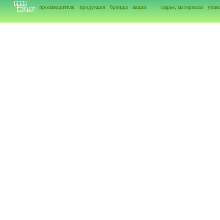
производители
продукция
брэнды
акции
сырье, материалы
упак