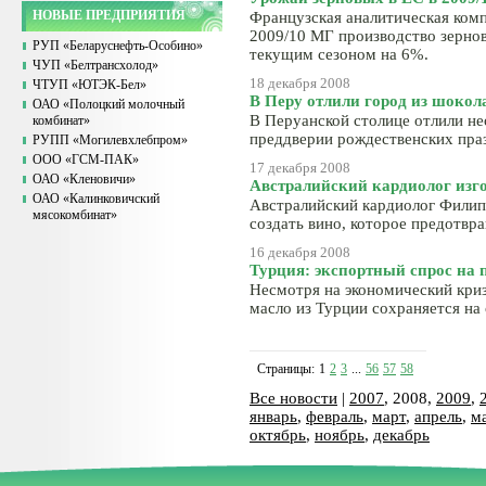
НОВЫЕ ПРЕДПРИЯТИЯ
Французская аналитическая компа
2009/10 МГ производство зерно
РУП «Беларуснефть-Особино»
текущим сезоном на 6%.
ЧУП «Белтрансхолод»
18 декабря 2008
ЧТУП «ЮТЭК-Бел»
В Перу отлили город из шокол
ОАО «Полоцкий молочный
В Перуанской столице отлили н
комбинат»
преддверии рождественских пра
РУПП «Могилевхлебпром»
ООО «ГСМ-ПАК»
17 декабря 2008
ОАО «Кленовичи»
Австралийский кардиолог изго
ОАО «Калинковичский
Австралийский кардиолог Филип
мясокомбинат»
создать вино, которое предотвр
16 декабря 2008
Турция: экспортный спрос на 
Несмотря на экономический криз
масло из Турции сохраняется на
Страницы:
1
2
3
...
56
57
58
Все новости
|
2007
, 2008,
2009
,
январь
,
февраль
,
март
,
апрель
,
м
октябрь
,
ноябрь
,
декабрь