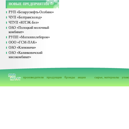
НОВЫЕ ПРЕДПРИЯТИЯ
РУП «Беларуснефть-Особино»
ЧУП «Белтрансхолод»
ЧТУП «ЮТЭК-Бел»
ОАО «Полоцкий молочный
комбинат»
РУПП «Могилевхлебпром»
ООО «ГСМ-ПАК»
ОАО «Кленовичи»
ОАО «Калинковичский
мясокомбинат»
производители
продукция
брэнды
акции
сырье, материалы
упак