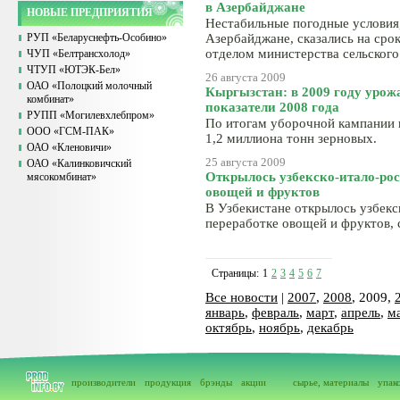
в Азербайджане
НОВЫЕ ПРЕДПРИЯТИЯ
Нестабильные погодные условия,
РУП «Беларуснефть-Особино»
Азербайджане, сказались на сро
отделом министерства сельского
ЧУП «Белтрансхолод»
ЧТУП «ЮТЭК-Бел»
26 августа 2009
ОАО «Полоцкий молочный
Кыргызстан: в 2009 году урож
комбинат»
показатели 2008 года
РУПП «Могилевхлебпром»
По итогам уборочной кампании 
ООО «ГСМ-ПАК»
1,2 миллиона тонн зерновых.
ОАО «Кленовичи»
25 августа 2009
ОАО «Калинковичский
Открылось узбекско-итало-рос
мясокомбинат»
овощей и фруктов
В Узбекистане открылось узбекс
переработке овощей и фруктов, 
Страницы:
1
2
3
4
5
6
7
Все новости
|
2007
,
2008
, 2009,
январь
,
февраль
,
март
,
апрель
,
м
октябрь
,
ноябрь
,
декабрь
производители
продукция
брэнды
акции
сырье, материалы
упак