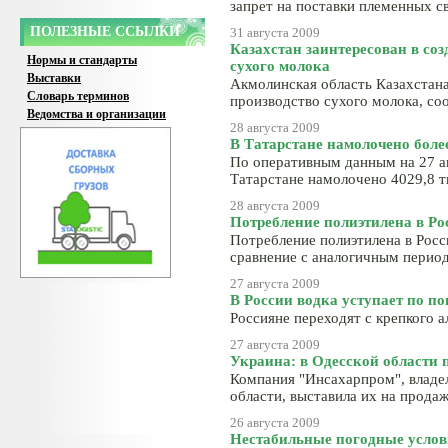
запрет на поставки племенных с
ПОЛЕЗНЫЕ ССЫЛКИ
31 августа 2009
Казахстан заинтересован в со
Нормы и стандарты
сухого молока
Выставки
Акмолинская область Казахстана
Словарь терминов
производство сухого молока, со
Ведомства и организации
28 августа 2009
В Татарстане намолочено более
По оперативным данным на 27 а
Татарстане намолочено 4029,8 ты
28 августа 2009
Потребление полиэтилена в Ро
Потребление полиэтилена в Росс
сравнение с аналогичным перио
27 августа 2009
В России водка уступает по п
Россияне переходят с крепкого а
27 августа 2009
Украина: в Одесской области 
Компания "Инсахарпром", владел
области, выставила их на продаж
26 августа 2009
Нестабильные погодные услови