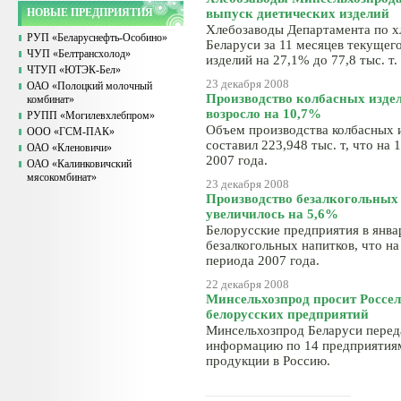
НОВЫЕ ПРЕДПРИЯТИЯ
выпуск диетических изделий
Хлебозаводы Департамента по 
РУП «Беларуснефть-Особино»
Беларуси за 11 месяцев текущег
ЧУП «Белтрансхолод»
изделий на 27,1% до 77,8 тыс. т.
ЧТУП «ЮТЭК-Бел»
23 декабря 2008
ОАО «Полоцкий молочный
Производство колбасных издел
комбинат»
возросло на 10,7%
РУПП «Могилевхлебпром»
Объем производства колбасных и
ООО «ГСМ-ПАК»
составил 223,948 тыс. т, что на
ОАО «Кленовичи»
2007 года.
ОАО «Калинковичский
мясокомбинат»
23 декабря 2008
Производство безалкогольных 
увеличилось на 5,6%
Белорусские предприятия в янва
безалкогольных напитков, что н
периода 2007 года.
22 декабря 2008
Минсельхозпрод просит Россел
белорусских предприятий
Минсельхозпрод Беларуси перед
информацию по 14 предприятиям 
продукции в Россию.