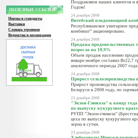
Поздравляем наших клиентов и в
Годом!
ПОЛЕЗНЫЕ ССЫЛКИ
24 декабря 2008
Нормы и стандарты
Витебский плодоовощной ком
Выставки
Республиканское унитарное пре
Словарь терминов
комбинат" акционировано.
Ведомства и организации
24 декабря 2008
Продажа продовольственных то
возросла на 10,9%
Объем продаж населению продов
январе-ноябре составил Br22,7 т
аналогичного периода 2007 года
24 декабря 2008
Прирост сельхозпроизводства в
Прирост производства сельхозпр
Беларуси в 2008 году, по оценк
23 декабря 2008
"Экзон-Глюкоза" к концу года 
по выпуску кукурузного крах
РУПП "Экзон-глюкоза" (Брестска
цеха по выпуску кукурузного к
зерна в сутки.
23 декабря 2008
Хлебозаводы Минсельхозпрода 