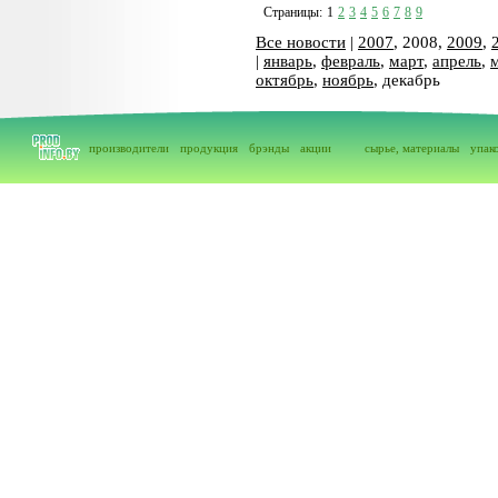
Страницы:
1
2
3
4
5
6
7
8
9
Все новости
|
2007
, 2008,
2009
,
|
январь
,
февраль
,
март
,
апрель
,
октябрь
,
ноябрь
, декабрь
производители
продукция
брэнды
акции
сырье, материалы
упак