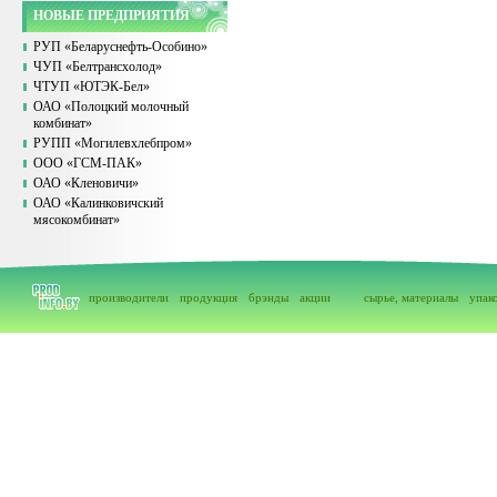
НОВЫЕ ПРЕДПРИЯТИЯ
РУП «Беларуснефть-Особино»
ЧУП «Белтрансхолод»
ЧТУП «ЮТЭК-Бел»
ОАО «Полоцкий молочный
комбинат»
РУПП «Могилевхлебпром»
ООО «ГСМ-ПАК»
ОАО «Кленовичи»
ОАО «Калинковичский
мясокомбинат»
производители
продукция
брэнды
акции
сырье, материалы
упак