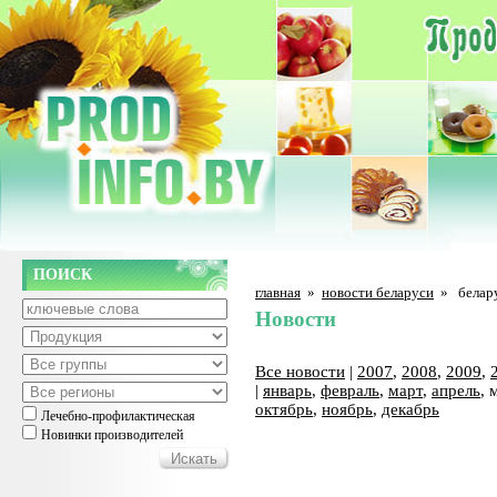
ПОИСК
главная
»
новости беларуси
»
белар
Новости
Все новости
|
2007
,
2008
,
2009
,
|
январь
,
февраль
,
март
,
апрель
, 
октябрь
,
ноябрь
,
декабрь
Лечебно-профилактическая
Новинки производителей