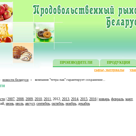
ПРОИЗВОДИТЕЛИ
ПРОДУКЦИЯ
сырье, материалы
упа
»
новости беларуси
»
компания "тетра пак" гарантирует сохранение...
ти
сти
|
2007
,
2008
,
2009
,
2010
,
2011
, 2012,
2013
,
2014
,
2015
,
2016
|
январь
,
февраль
,
март
,
май,
июнь
,
июль
,
август
,
сентябрь
,
октябрь
,
ноябрь
,
декабрь