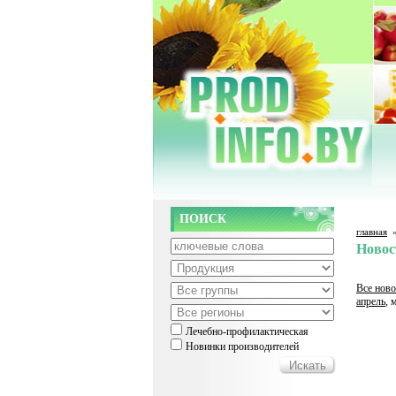
ПОИСК
главная
Новос
Все ново
апрель
, 
Лечебно-профилактическая
Новинки производителей