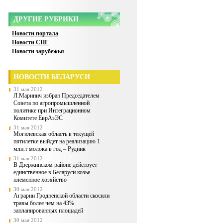
ДРУГИЕ РУБРИКИ
Новости портала
Новости СНГ
Новости зарубежья
НОВОСТИ БЕЛАРУСИ
31 мая 2012
Л.Маринич избран Председателем
Совета по агропромышленной
политике при Интеграционном
Комитете ЕврАзЭС
31 мая 2012
Могилевская область в текущей
пятилетке выйдет на реализацию 1
млн.т молока в год – Рудник
31 мая 2012
В Дзержинском районе действует
единственное в Беларуси козье
племенное хозяйство
30 мая 2012
Аграрии Гродненской области скосили
травы более чем на 43%
запланированных площадей
30 мая 2012