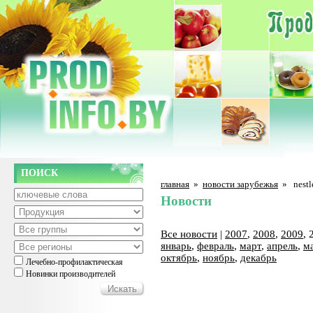
ПОИСК
главная
»
новости зарубежья
»
nest
Новости
Все новости
|
2007
,
2008
,
2009
, 
январь
,
февраль
,
март
,
апрель
,
м
октябрь
,
ноябрь
,
декабрь
Лечебно-профилактическая
Новинки производителей