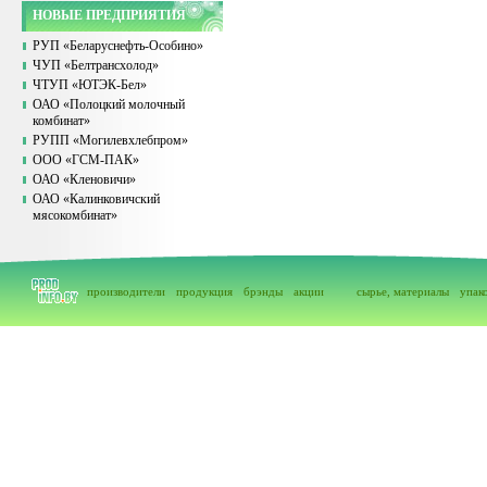
НОВЫЕ ПРЕДПРИЯТИЯ
РУП «Беларуснефть-Особино»
ЧУП «Белтрансхолод»
ЧТУП «ЮТЭК-Бел»
ОАО «Полоцкий молочный
комбинат»
РУПП «Могилевхлебпром»
ООО «ГСМ-ПАК»
ОАО «Кленовичи»
ОАО «Калинковичский
мясокомбинат»
производители
продукция
брэнды
акции
сырье, материалы
упак