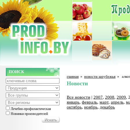
ПОИСК
главная
»
новости зарубежья
»
алко
Новости
Все новости
|
2007
,
2008
,
2009
, 
январь
,
февраль
,
март
,
апрель
,
м
октябрь
,
ноябрь
,
декабрь
Лечебно-профилактическая
Новинки производителей