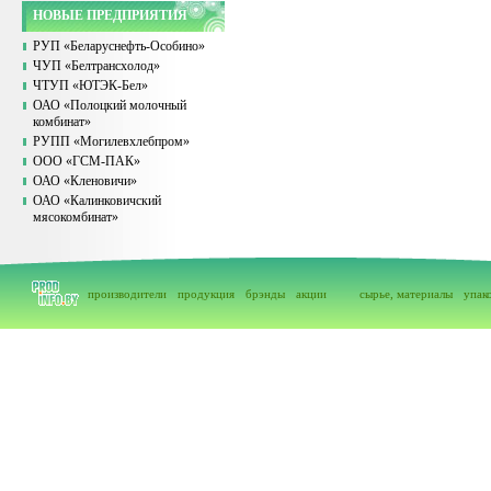
НОВЫЕ ПРЕДПРИЯТИЯ
РУП «Беларуснефть-Особино»
ЧУП «Белтрансхолод»
ЧТУП «ЮТЭК-Бел»
ОАО «Полоцкий молочный
комбинат»
РУПП «Могилевхлебпром»
ООО «ГСМ-ПАК»
ОАО «Кленовичи»
ОАО «Калинковичский
мясокомбинат»
производители
продукция
брэнды
акции
сырье, материалы
упак