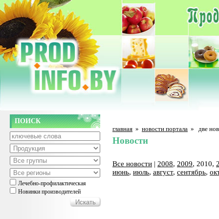
ПОИСК
главная
»
новости портала
»
две нов
Новости
Все новости
|
2008
,
2009
, 2010,
июнь
,
июль
,
август
,
сентябрь
,
ок
Лечебно-профилактическая
Новинки производителей