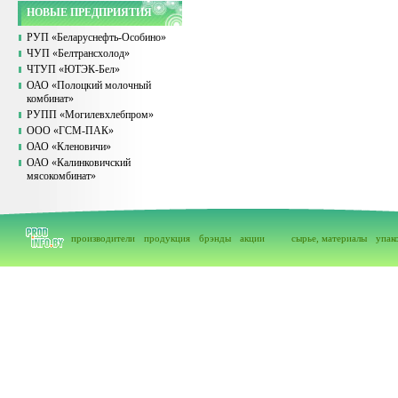
НОВЫЕ ПРЕДПРИЯТИЯ
РУП «Беларуснефть-Особино»
ЧУП «Белтрансхолод»
ЧТУП «ЮТЭК-Бел»
ОАО «Полоцкий молочный
комбинат»
РУПП «Могилевхлебпром»
ООО «ГСМ-ПАК»
ОАО «Кленовичи»
ОАО «Калинковичский
мясокомбинат»
производители
продукция
брэнды
акции
сырье, материалы
упак