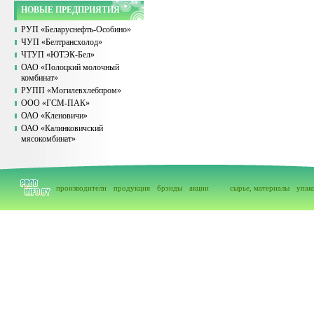
НОВЫЕ ПРЕДПРИЯТИЯ
РУП «Беларуснефть-Особино»
ЧУП «Белтрансхолод»
ЧТУП «ЮТЭК-Бел»
ОАО «Полоцкий молочный
комбинат»
РУПП «Могилевхлебпром»
ООО «ГСМ-ПАК»
ОАО «Кленовичи»
ОАО «Калинковичский
мясокомбинат»
производители
продукция
брэнды
акции
сырье, материалы
упак