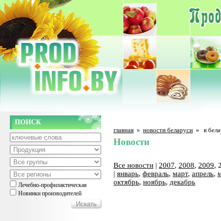
ПОИСК
главная
»
новости беларуси
»
в бел
Новости
Все новости
|
2007
,
2008
,
2009
, 
|
январь
,
февраль
,
март
,
апрель
,
октябрь
,
ноябрь
,
декабрь
Лечебно-профилактическая
Новинки производителей