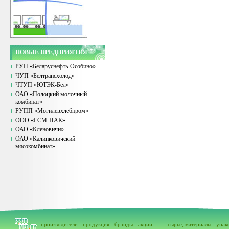
НОВЫЕ ПРЕДПРИЯТИЯ
РУП «Беларуснефть-Особино»
ЧУП «Белтрансхолод»
ЧТУП «ЮТЭК-Бел»
ОАО «Полоцкий молочный
комбинат»
РУПП «Могилевхлебпром»
ООО «ГСМ-ПАК»
ОАО «Кленовичи»
ОАО «Калинковичский
мясокомбинат»
производители
продукция
брэнды
акции
сырье, материалы
упак