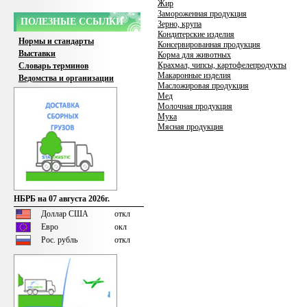
Жир
Замороженная продукция
ПОЛЕЗНЫЕ ССЫЛКИ
Зерно, крупа
Кондитерские изделия
Нормы и стандарты
Консервированная продукция
Выставки
Корма для животных
Крахмал, чипсы, картофелепродукты
Словарь терминов
Макаронные изделия
Ведомства и организации
Масложировая продукция
Мед
Молочная продукция
Мука
Мясная продукция
НБРБ на 07 августа 2026г.
Доллар США
откл
Евро
окл
Рос. рубль
откл