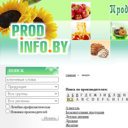
ПОИСК
главная
»
акции
Поиск по производителям:
А
Б
В
Г
Д
Е
Ж
З
И
К
Л
М
Н
ВСЕ
A
B
C
D
E
F
G
H
I
J
Лечебно-профилактическая
Алкоголь
Новинки производителей
Безалкогольная продукция
Детское питание
Дрожжи
Желатин