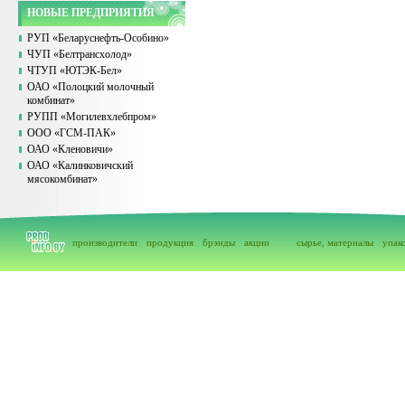
НОВЫЕ ПРЕДПРИЯТИЯ
РУП «Беларуснефть-Особино»
ЧУП «Белтрансхолод»
ЧТУП «ЮТЭК-Бел»
ОАО «Полоцкий молочный
комбинат»
РУПП «Могилевхлебпром»
ООО «ГСМ-ПАК»
ОАО «Кленовичи»
ОАО «Калинковичский
мясокомбинат»
производители
продукция
брэнды
акции
сырье, материалы
упак