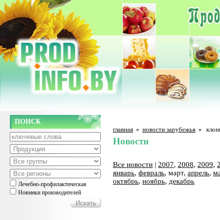
ПОИСК
главная
»
новости зарубежья
»
клон
Новости
Все новости
|
2007
,
2008
,
2009
,
январь
,
февраль
, март,
апрель
,
м
октябрь
,
ноябрь
,
декабрь
Лечебно-профилактическая
Новинки производителей