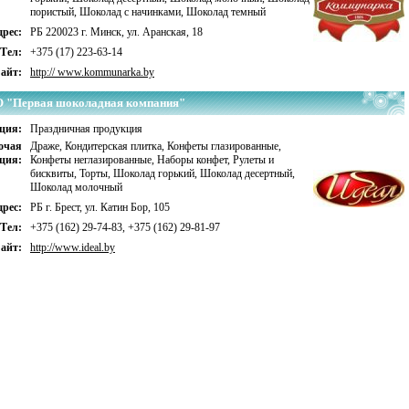
пористый
,
Шоколад с начинками
,
Шоколад темный
рес:
РБ 220023 г. Минск, ул. Аранская, 18
Тел:
+375 (17) 223-63-14
айт:
http:// www.kommunarka.by
 "Первая шоколадная компания"
ция:
Праздничная продукция
очая
Драже
,
Кондитерская плитка
,
Конфеты глазированные
,
ция:
Конфеты неглазированные
,
Наборы конфет
,
Рулеты и
бисквиты
,
Торты
,
Шоколад горький
,
Шоколад десертный
,
Шоколад молочный
рес:
РБ г. Брест, ул. Катин Бор, 105
Тел:
+375 (162) 29-74-83, +375 (162) 29-81-97
айт:
http://www.ideal.by