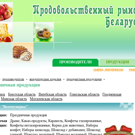
ПРОИЗВОДИТЕЛИ
ПРОДУКЦИЯ
сырье, материалы
упа
»
производители
»
кондитерские изделия
»
праздничная продукция
»
ничная продукция
нск
Брестская область
Витебская область
Гомельская область
Гродненская
Минская область
Могилевская область
 "Коммунарка"
ция:
Праздничная продукция
очая
Драже
,
Какао-продукты
,
Карамель
,
Конфеты глазированные
,
ция:
Конфеты неглазированные
,
Корма для животных
,
Наборы
конфет
,
Наборы шоколада
,
Шоколад с добавками
,
Шоколад
горький
,
Шоколад десертный
,
Шоколад молочный
,
Шоколад