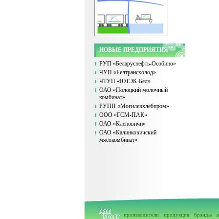
НОВЫЕ ПРЕДПРИЯТИЯ
РУП «Беларуснефть-Особино»
ЧУП «Белтрансхолод»
ЧТУП «ЮТЭК-Бел»
ОАО «Полоцкий молочный
комбинат»
РУПП «Могилевхлебпром»
ООО «ГСМ-ПАК»
ОАО «Кленовичи»
ОАО «Калинковичский
мясокомбинат»
производители
продукция
брэнды