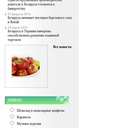
Один из крупнейших производителей
алкоголя в Беларуси готовится к
банкротству
03 февраля 2016
Беларусь начинает поставки березового сока
в Китай
24 марта 2015
Беларусь и Украина намерены
способствовать развитию взаимной
торговли
Все новости
ОПРОС
Шоколад и шоколадные конфеты
Карамель
Мучные изделия