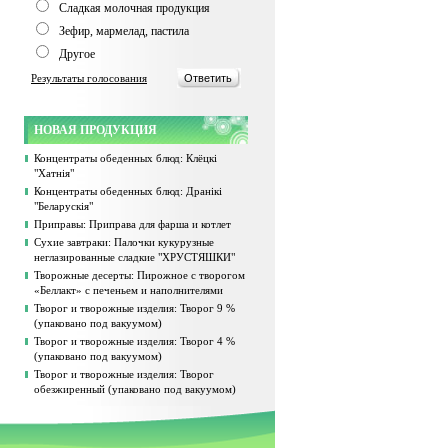
Сладкая молочная продукция
Зефир, мармелад, пастила
Другое
Результаты голосования
НОВАЯ ПРОДУКЦИЯ
Концентраты обеденных блюд: Клёцкі
"Хатнія"
Концентраты обеденных блюд: Дранікі
"Беларускія"
Приправы: Приправа для фарша и котлет
Сухие завтраки: Палочки кукурузные
неглазированные сладкие "ХРУСТЯШКИ"
Творожные десерты: Пирожное с творогом
«Беллакт» с печеньем и наполнителями
Творог и творожные изделия: Творог 9 %
(упаковано под вакуумом)
Творог и творожные изделия: Творог 4 %
(упаковано под вакуумом)
Творог и творожные изделия: Творог
обезжиренный (упаковано под вакуумом)