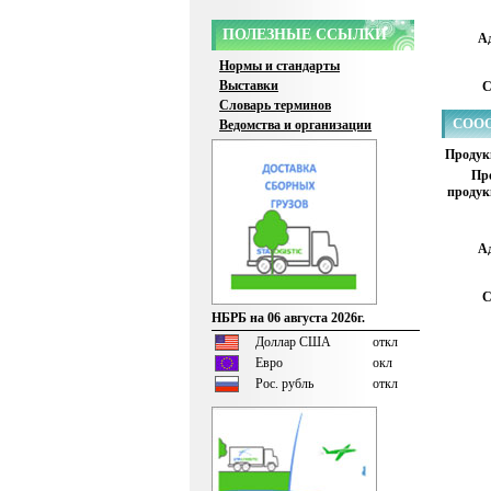
ПОЛЕЗНЫЕ ССЫЛКИ
Ад
Нормы и стандарты
Выставки
С
Словарь терминов
CООО
Ведомства и организации
Продук
Пр
продук
Ад
С
НБРБ на 06 августа 2026г.
Доллар США
откл
Евро
окл
Рос. рубль
откл