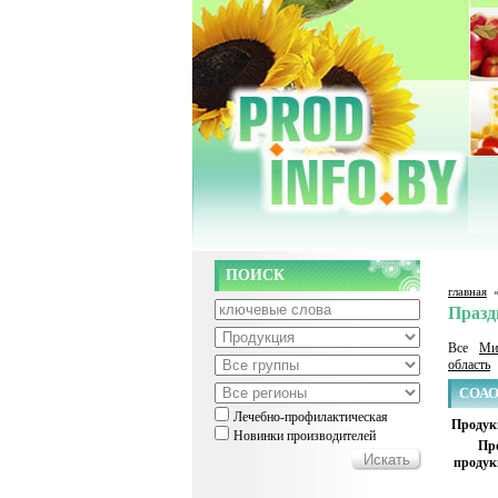
ПОИСК
главная
Празд
Все
Ми
область
СОАО
Лечебно-профилактическая
Продук
Новинки производителей
Пр
продук