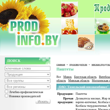
ПОИСК
главная
»
производители
»
мясная продук
Паштеты
Все
Минск
Брестская область
Витебска
область
Минская область
Могилевская о
ОАО "Гомельский мясокомбинат"
Лечебно-профилактическая
Продукция:
Паштеты
Новинки производителей
Прочая
Деликатесы мясные
,
Жир п
продукция:
варено-копченые
,
Колбасы 
Колбасы твердокопченые
,
К
Крупнокусковые
,
Мясные п