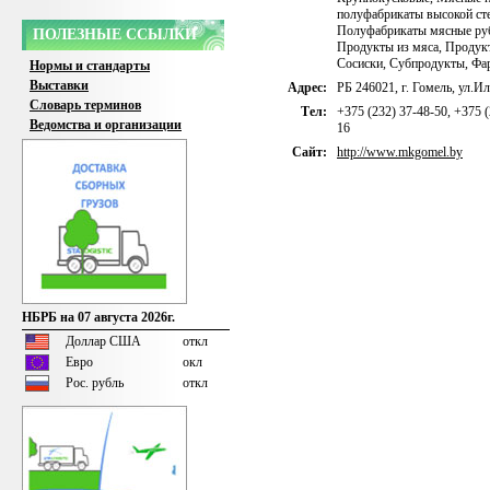
полуфабрикаты высокой сте
Полуфабрикаты мясные ру
ПОЛЕЗНЫЕ ССЫЛКИ
Продукты из мяса
,
Продук
Сосиски
,
Субпродукты
,
Фа
Нормы и стандарты
Выставки
Адрес:
РБ 246021, г. Гомель, ул.Ил
Словарь терминов
Тел:
+375 (232) 37-48-50, +375 (
Ведомства и организации
16
Сайт:
http://www.mkgomel.by
НБРБ на 07 августа 2026г.
Доллар США
откл
Евро
окл
Рос. рубль
откл