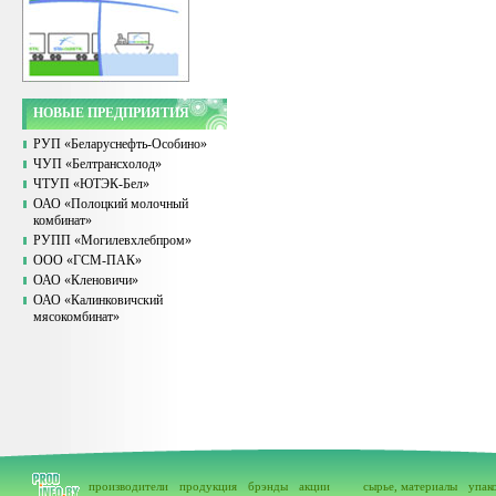
НОВЫЕ ПРЕДПРИЯТИЯ
РУП «Беларуснефть-Особино»
ЧУП «Белтрансхолод»
ЧТУП «ЮТЭК-Бел»
ОАО «Полоцкий молочный
комбинат»
РУПП «Могилевхлебпром»
ООО «ГСМ-ПАК»
ОАО «Кленовичи»
ОАО «Калинковичский
мясокомбинат»
производители
продукция
брэнды
акции
сырье, материалы
упак