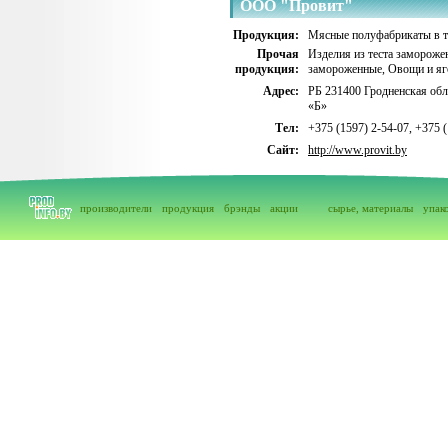
ООО "Провит"
Продукция:
Мясные полуфабрикаты в т
Прочая
Изделия из теста замороже
продукция:
замороженные
,
Овощи и яг
Адрес:
РБ 231400 Гродненская обл.
«Б»
Тел:
+375 (1597) 2-54-07, +375 (
Сайт:
http://www.provit.by
производители
продукция
брэнды
акции
сырье, материалы
упак