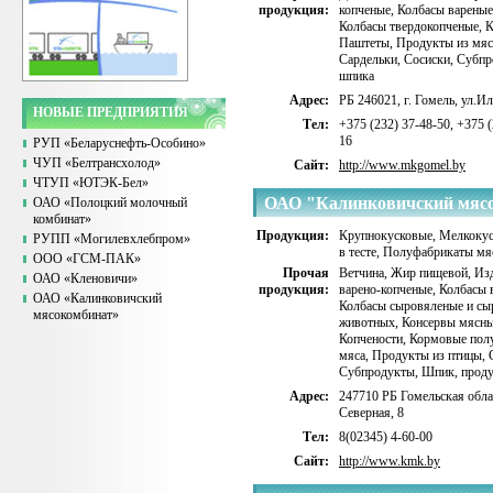
продукция:
копченые
,
Колбасы вареные
Колбасы твердокопченые
,
К
Паштеты
,
Продукты из мяс
Сардельки
,
Сосиски
,
Субпр
шпика
Адрес:
РБ 246021, г. Гомель, ул.Ил
НОВЫЕ ПРЕДПРИЯТИЯ
Тел:
+375 (232) 37-48-50, +375 (
16
РУП «Беларуснефть-Особино»
ЧУП «Белтрансхолод»
Сайт:
http://www.mkgomel.by
ЧТУП «ЮТЭК-Бел»
ОАО "Калинковичский мяс
ОАО «Полоцкий молочный
комбинат»
Продукция:
Крупнокусковые
,
Мелкоку
РУПП «Могилевхлебпром»
в тесте
,
Полуфабрикаты мя
ООО «ГСМ-ПАК»
Прочая
Ветчина
,
Жир пищевой
,
Изд
ОАО «Кленовичи»
продукция:
варено-копченые
,
Колбасы 
ОАО «Калинковичский
Колбасы сыровяленые и сы
мясокомбинат»
животных
,
Консервы мясн
Копчености
,
Кормовые пол
мяса
,
Продукты из птицы
,
Субпродукты
,
Шпик, проду
Адрес:
247710 РБ Гомельская облас
Северная, 8
Тел:
8(02345) 4-60-00
Сайт:
http://www.kmk.by