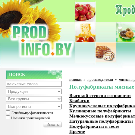
ПОИСК
главная
»
производители
»
мясная п
Полуфабрикаты мясные
Высокой степени готовности
Колбаски
Крупнокусковые полуфабрик
Кулинарные полуфабрикаты
Лечебно-профилактическая
Мелкокусковые полуфабрика
Новинки производителей
Натуральные полуфабрикаты
Полуфабрикаты в тесте
Прочие