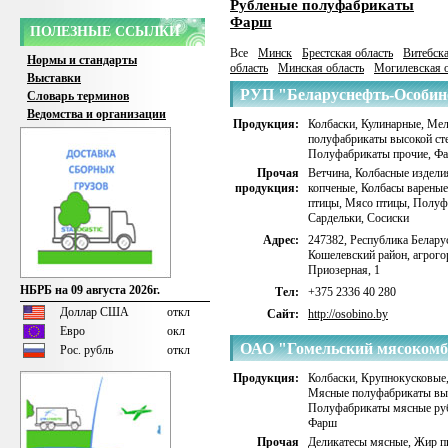
Рубленые полуфабрикаты
Фарш
ПОЛЕЗНЫЕ ССЫЛКИ
Все
Минск
Брестская область
Витебска
Нормы и стандарты
область
Минская область
Могилевская о
Выставки
РУП "Беларуснефть-Особин
Словарь терминов
Ведомства и организации
Продукция:
Колбаски
,
Кулинарные
,
Мел
полуфабрикаты высокой сте
Полуфабрикаты прочие
,
Ф
Прочая
Ветчина
,
Колбасные издели
продукция:
копченые
,
Колбасы вареные
птицы
,
Мясо птицы
,
Полуф
Сардельки
,
Сосиски
Адрес:
247382, Республика Беларус
Кошелевский район, агрого
Приозерная, 1
НБРБ на 09 августа 2026г.
Тел:
+375 2336 40 280
Доллар США
откл
Сайт:
http://osobino.by
Евро
окл
ОАО "Гомельский мясокомб
Рос. рубль
откл
Продукция:
Колбаски
,
Крупнокусковые
Мясные полуфабрикаты выс
Полуфабрикаты мясные ру
Фарш
Прочая
Деликатесы мясные
,
Жир п