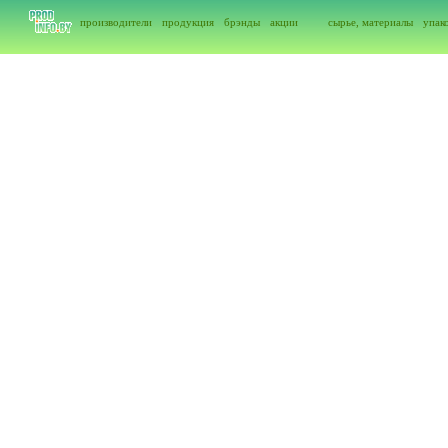
производители
продукция
брэнды
акции
сырье, материалы
упак