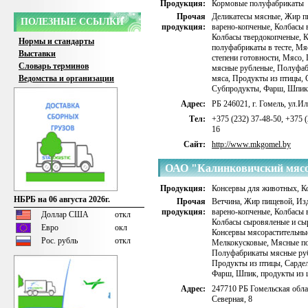
Продукция:
Кормовые полуфабрикаты
Прочая
Деликатесы мясные
,
Жир п
ПОЛЕЗНЫЕ ССЫЛКИ
продукция:
варено-копченые
,
Колбасы 
Колбасы твердокопченые
,
К
Нормы и стандарты
полуфабрикаты в тесте
,
Мяс
Выставки
степени готовности
,
Мясо
,
Словарь терминов
мясные рубленые
,
Полуфаб
Ведомства и организации
мяса
,
Продукты из птицы
,
Субпродукты
,
Фарш
,
Шпик,
Адрес:
РБ 246021, г. Гомель, ул.Ил
Тел:
+375 (232) 37-48-50, +375 (
16
Сайт:
http://www.mkgomel.by
ОАО "Калинковичский мяс
Продукция:
Консервы для животных
,
К
НБРБ на 06 августа 2026г.
Прочая
Ветчина
,
Жир пищевой
,
Изд
продукция:
варено-копченые
,
Колбасы 
Доллар США
откл
Колбасы сыровяленые и сы
Евро
окл
Консервы мясорастительны
Рос. рубль
откл
Мелкокусковые
,
Мясные по
Полуфабрикаты мясные ру
Продукты из птицы
,
Сарде
Фарш
,
Шпик, продукты из 
Адрес:
247710 РБ Гомельская облас
Северная, 8