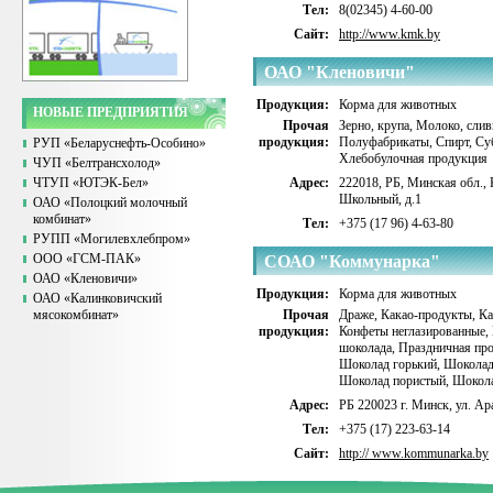
Тел:
8(02345) 4-60-00
Сайт:
http://www.kmk.by
ОАО "Кленовичи"
Продукция:
Корма для животных
НОВЫЕ ПРЕДПРИЯТИЯ
Прочая
Зерно, крупа
,
Молоко, слив
продукция:
Полуфабрикаты
,
Спирт
,
Су
РУП «Беларуснефть-Особино»
Хлебобулочная продукция
ЧУП «Белтрансхолод»
ЧТУП «ЮТЭК-Бел»
Адрес:
222018, РБ, Минская обл., К
Школьный, д.1
ОАО «Полоцкий молочный
комбинат»
Тел:
+375 (17 96) 4-63-80
РУПП «Могилевхлебпром»
ООО «ГСМ-ПАК»
СОАО "Коммунарка"
ОАО «Кленовичи»
Продукция:
Корма для животных
ОАО «Калинковичский
мясокомбинат»
Прочая
Драже
,
Какао-продукты
,
Ка
продукция:
Конфеты неглазированные
,
шоколада
,
Праздничная пр
Шоколад горький
,
Шоколад
Шоколад пористый
,
Шокола
Адрес:
РБ 220023 г. Минск, ул. Ар
Тел:
+375 (17) 223-63-14
Сайт:
http:// www.kommunarka.by