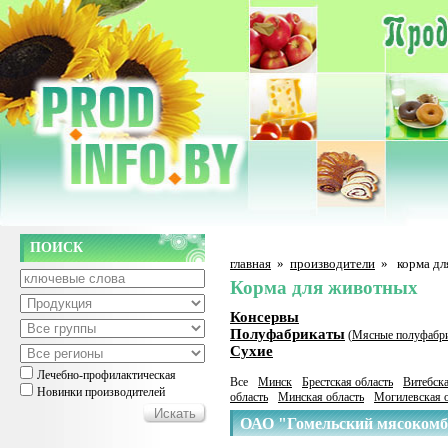
ПОИСК
главная
»
производители
»
корма д
Корма для животных
Консервы
Полуфабрикаты
(
Мясные полуфабри
Сухие
Лечебно-профилактическая
Все
Минск
Брестская область
Витебска
Новинки производителей
область
Минская область
Могилевская о
ОАО "Гомельский мясокомб