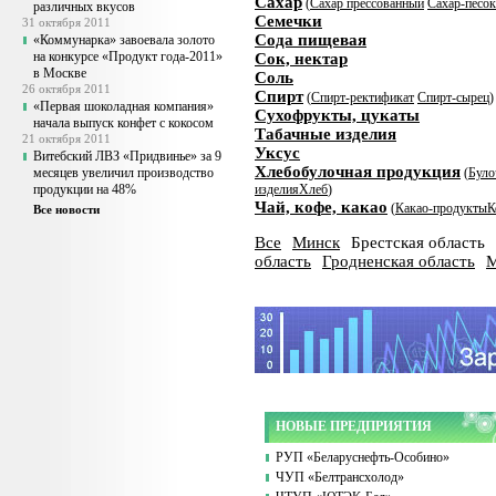
Сахар
(
Сахар прессованный
Сахар-песок
различных вкусов
Семечки
31 октября 2011
Сода пищевая
«Коммунарка» завоевала золото
на конкурсе «Продукт года-2011»
Сок, нектар
в Москве
Соль
26 октября 2011
Спирт
(
Спирт-ректификат
Спирт-сырец
)
«Первая шоколадная компания»
Сухофрукты, цукаты
начала выпуск конфет с кокосом
Табачные изделия
21 октября 2011
Уксус
Витебский ЛВЗ «Придвинье» за 9
Хлебобулочная продукция
месяцев увеличил производство
(
Було
продукции на 48%
изделия
Хлеб
)
Чай, кофе, какао
(
Какао-продукты
К
Все новости
Все
Минск
Брестская область
область
Гродненская область
М
НОВЫЕ ПРЕДПРИЯТИЯ
РУП «Беларуснефть-Особино»
ЧУП «Белтрансхолод»