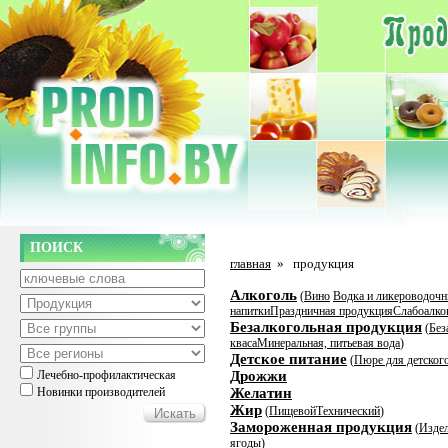
ПОИСК
главная
»
продукция
Алкоголь
(
Вино
Водка и ликероводочн
напитки
Праздничная продукция
Слабоалко
Безалкогольная продукция
(
Без
кваса
Минеральная, питьевая вода
)
Детское питание
(
Пюре для детског
Лечебно-профилактическая
Дрожжи
Новинки производителей
Желатин
Жир
(
Пищевой
Технический
)
Замороженная продукция
(
Издел
ягоды
)