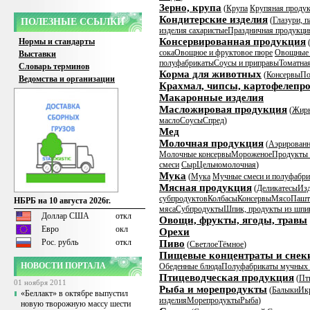
Зерно, крупа
(
Крупа
Крупяная продук
Кондитерские изделия
(
Глазури, п
ПОЛЕЗНЫЕ ССЫЛКИ
изделия сахаристые
Праздничная продукци
Консервированная продукция
Нормы и стандарты
сока
Овощное и фруктовое пюре
Овощные 
Выставки
полуфабрикаты
Соусы и приправы
Томатна
Словарь терминов
Корма для животных
(
Консервы
По
Ведомства и организации
Крахмал, чипсы, картофелепр
Макаронные изделия
Масложировая продукция
(
Жир
масло
Соусы
Спред
)
Мед
Молочная продукция
(
Аэрированн
Молочные консервы
Мороженое
Продукты 
смеси
Сыр
Цельномолочная
)
Мука
(
Мука
Мучные смеси и полуфабр
Мясная продукция
(
Деликатесы
Изд
субпродуктов
Колбасы
Консервы
Мясо
Пашт
НБРБ на 10 августа 2026г.
мяса
Субпродукты
Шпик, продукты из шпи
Доллар США
откл
Овощи, фрукты, ягоды, травы
Евро
окл
Орехи
Рос. рубль
откл
Пиво
(
Светлое
Тёмное
)
Пищевые концентраты и снек
НОВОСТИ ПОРТАЛА
Обеденные блюда
Полуфабрикаты мучных 
Птицеводческая продукция
(
Пт
01 ноября 2011
Рыба и морепродукты
(
Балыки
Ик
«Беллакт» в октябре выпустил
изделия
Морепродукты
Рыба
)
новую творожную массу шести