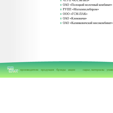
ЧТУП «ЮТЭК-Бел»
ОАО «Полоцкий молочный комбинат»
РУПП «Могилевхлебпром»
ООО «ГСМ-ПАК»
ОАО «Кленовичи»
ОАО «Калинковичский мясокомбинат»
производители
продукция
брэнды
акции
сырье, материалы
упак