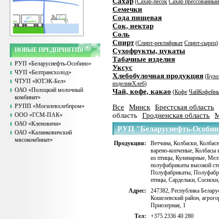
Сахар
(
Сахар-песок
Сахар прессованный
Семечки
Сода пищевая
Сок, нектар
Соль
Спирт
(
Спирт-ректификат
Спирт-сырец
)
НОВЫЕ ПРЕДПРИЯТИЯ
Сухофрукты, цукаты
Табачные изделия
РУП «Беларуснефть-Особино»
Уксус
ЧУП «Белтрансхолод»
Хлебобулочная продукция
(
Було
ЧТУП «ЮТЭК-Бел»
изделия
Хлеб
)
ОАО «Полоцкий молочный
Чай, кофе, какао
(
Кофе
Чай
Кофейны
комбинат»
РУПП «Могилевхлебпром»
Все
Минск
Брестская область
ООО «ГСМ-ПАК»
область
Гродненская область
М
ОАО «Кленовичи»
РУП "Беларуснефть-Особин
ОАО «Калинковичский
мясокомбинат»
Продукция:
Ветчина
,
Колбаски
,
Колбасн
варено-копченые
,
Колбасы 
из птицы
,
Кулинарные
,
Мел
полуфабрикаты высокой сте
Полуфабрикаты
,
Полуфабр
птицы
,
Сардельки
,
Сосиски
Адрес:
247382, Республика Беларус
Кошелевский район, агрого
Приозерная, 1
Тел:
+375 2336 40 280