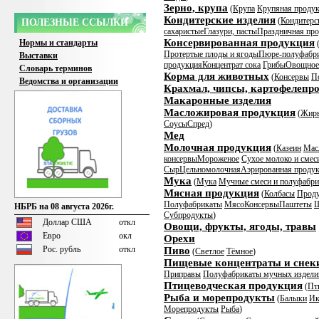
Зерно, крупа
(
Крупа
Крупяная продук
Кондитерские изделия
(
Кондитерс
ПОЛЕЗНЫЕ ССЫЛКИ
сахаристые
Глазури, пасты
Праздничная пр
Консервированная продукция
Нормы и стандарты
Протертые плоды и ягоды
Пюре-полуфабр
Выставки
продукция
Концентрат сока
Грибы
Овощное
Словарь терминов
Корма для животных
(
Консервы
П
Ведомства и организации
Крахмал, чипсы, картофелепр
Макаронные изделия
Масложировая продукция
(
Жир
Соусы
Спред
)
Мед
Молочная продукция
(
Казеин
Мас
консервы
Мороженое
Сухое молоко и смес
Сыр
Цельномолочная
Аэрированная проду
Мука
(
Мука
Мучные смеси и полуфабр
Мясная продукция
(
Колбасы
Проду
Полуфабрикаты
Мясо
Консервы
Паштеты
Ш
НБРБ на 08 августа 2026г.
Субпродукты
)
Доллар США
откл
Овощи, фрукты, ягоды, травы
Евро
окл
Орехи
Рос. рубль
откл
Пиво
(
Светлое
Тёмное
)
Пищевые концентраты и снек
Приправы
Полуфабрикаты мучных издели
Птицеводческая продукция
(
Пт
Рыба и морепродукты
(
Балыки
Ик
Морепродукты
Рыба
)