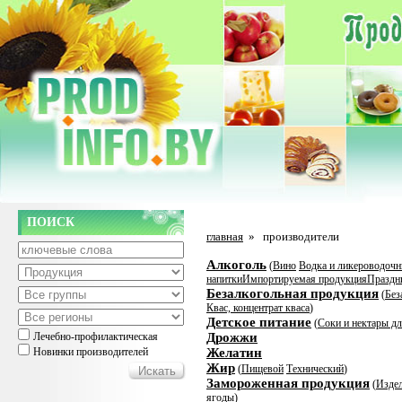
ПОИСК
главная
»
производители
Алкоголь
(
Вино
Водка и ликероводочн
напитки
Импортируемая продукция
Праздн
Безалкогольная продукция
(
Без
Квас, концентрат кваса
)
Детское питание
(
Соки и нектары дл
Лечебно-профилактическая
Дрожжи
Новинки производителей
Желатин
Жир
(
Пищевой
Технический
)
Замороженная продукция
(
Издел
ягоды
)