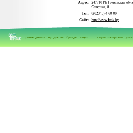
Адрес:
247710 РБ Гомельская облас
Северная, 8
Тел:
8(02345) 4-60-00
Сайт:
http://www.kmk.by
производители
продукция
брэнды
акции
сырье, материалы
упак