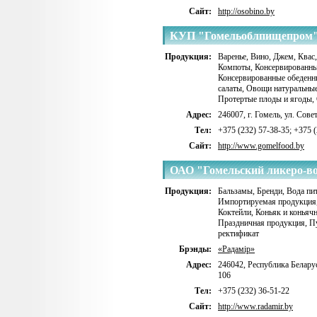
Сайт:
http://osobino.by
КУП "Гомельоблпищепром
Продукция:
Варенье
,
Вино
,
Джем
,
Квас,
Компоты
,
Консервированны
Консервированные обеденн
салаты
,
Овощи натуральные
Протертые плоды и ягоды
,
Адрес:
246007, г. Гомель, ул. Сове
Тел:
+375 (232) 57-38-35; +375 
Сайт:
http://www.gomelfood.by
ОАО "Гомельский ликеро-в
Продукция:
Бальзамы
,
Бренди
,
Вода пи
Импортируемая продукция
Коктейли
,
Коньяк и коньяч
Праздничная продукция
,
П
ректификат
Брэнды:
«Радамiр»
Адрес:
246042, Республика Беларус
106
Тел:
+375 (232) 36-51-22
Сайт:
http://www.radamir.by