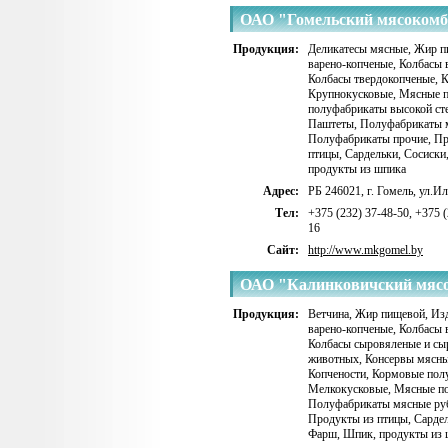
ОАО "Гомельский мясокомб
Продукция:
Деликатесы мясные
,
Жир п
варено-копченые
,
Колбасы 
Колбасы твердокопченые
,
К
Крупнокусковые
,
Мясные п
полуфабрикаты высокой сте
Паштеты
,
Полуфабрикаты 
Полуфабрикаты прочие
,
Пр
птицы
,
Сардельки
,
Сосиски
продукты из шпика
Адрес:
РБ 246021, г. Гомель, ул.Ил
Тел:
+375 (232) 37-48-50, +375 (
16
Сайт:
http://www.mkgomel.by
ОАО "Калинковичский мяс
Продукция:
Ветчина
,
Жир пищевой
,
Изд
варено-копченые
,
Колбасы 
Колбасы сыровяленые и сы
животных
,
Консервы мясн
Копчености
,
Кормовые пол
Мелкокусковые
,
Мясные по
Полуфабрикаты мясные ру
Продукты из птицы
,
Сарде
Фарш
,
Шпик, продукты из 