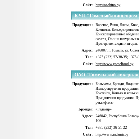
Сайт:
http://osobino.by
КУП "Гомельоблпищепром
Продукция:
Варенье
,
Вино
,
Джем
,
Квас,
Компоты
,
Консервированны
Консервированные обеденн
салаты
,
Овощи натуральные
Протертые плоды и ягоды
,
Адрес:
246007, г. Гомель, ул. Сове
Тел:
+375 (232) 57-38-35; +375 
Сайт:
http://www.gomelfood.by
ОАО "Гомельский ликеро-в
Продукция:
Бальзамы
,
Бренди
,
Вода пи
Импортируемая продукция
Коктейли
,
Коньяк и коньяч
Праздничная продукция
,
П
ректификат
Брэнды:
«Радамiр»
Адрес:
246042, Республика Беларус
106
Тел:
+375 (232) 36-51-22
Сайт:
http://www.radamir.by