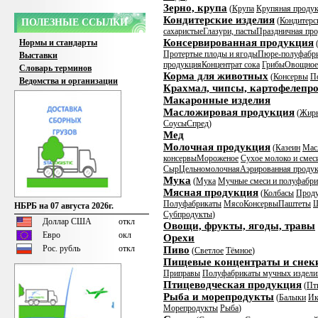
Зерно, крупа
(
Крупа
Крупяная продук
Кондитерские изделия
(
Кондитерс
ПОЛЕЗНЫЕ ССЫЛКИ
сахаристые
Глазури, пасты
Праздничная пр
Консервированная продукция
Нормы и стандарты
Протертые плоды и ягоды
Пюре-полуфабр
Выставки
продукция
Концентрат сока
Грибы
Овощное
Словарь терминов
Корма для животных
(
Консервы
П
Ведомства и организации
Крахмал, чипсы, картофелепр
Макаронные изделия
Масложировая продукция
(
Жир
Соусы
Спред
)
Мед
Молочная продукция
(
Казеин
Мас
консервы
Мороженое
Сухое молоко и смес
Сыр
Цельномолочная
Аэрированная проду
Мука
(
Мука
Мучные смеси и полуфабр
Мясная продукция
(
Колбасы
Проду
Полуфабрикаты
Мясо
Консервы
Паштеты
Ш
НБРБ на 07 августа 2026г.
Субпродукты
)
Доллар США
откл
Овощи, фрукты, ягоды, травы
Евро
окл
Орехи
Рос. рубль
откл
Пиво
(
Светлое
Тёмное
)
Пищевые концентраты и снек
Приправы
Полуфабрикаты мучных издели
Птицеводческая продукция
(
Пт
Рыба и морепродукты
(
Балыки
Ик
Морепродукты
Рыба
)