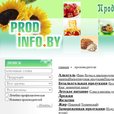
ПОИСК
главная
»
производители
Алкоголь
(
Вино
Водка и ликероводочн
напитки
Импортируемая продукция
Праздн
Безалкогольная продукция
(
Без
Квас, концентрат кваса
)
Детское питание
(
Соки и нектары дл
Лечебно-профилактическая
Дрожжи
Новинки производителей
Желатин
Жир
(
Пищевой
Технический
)
Замороженная продукция
(
Издел
ягоды
)