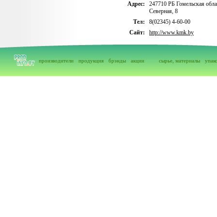
Адрес:
247710 РБ Гомельская облас
Северная, 8
Тел:
8(02345) 4-60-00
Сайт:
http://www.kmk.by
производители
продукция
брэнды
акции
сырье, материалы
упак