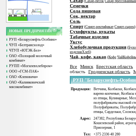
Сахар
(
Сахар-песок
Сахар прессованный
Семечки
Сода пищевая
Сок, нектар
Соль
Спирт
(
Спирт-ректификат
Спирт-сырец
)
НОВЫЕ ПРЕДПРИЯТИЯ
Сухофрукты, цукаты
Табачные изделия
РУП «Беларуснефть-Особино»
Уксус
ЧУП «Белтрансхолод»
Хлебобулочная продукция
(
Було
ЧТУП «ЮТЭК-Бел»
изделия
Хлеб
)
ОАО «Полоцкий молочный
Чай, кофе, какао
(
Кофе
Чай
Кофейны
комбинат»
РУПП «Могилевхлебпром»
Все
Минск
Брестская область
ООО «ГСМ-ПАК»
область
Гродненская область
М
ОАО «Кленовичи»
РУП "Беларуснефть-Особин
ОАО «Калинковичский
мясокомбинат»
Продукция:
Ветчина
,
Колбаски
,
Колбасн
варено-копченые
,
Колбасы 
из птицы
,
Кулинарные
,
Мел
полуфабрикаты высокой сте
Полуфабрикаты
,
Полуфабр
птицы
,
Сардельки
,
Сосиски
Адрес:
247382, Республика Беларус
Кошелевский район, агрого
Приозерная, 1
Тел:
+375 2336 40 280