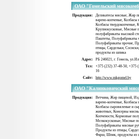
ОАО "Гомельский мясокомб
Продукция:
Деликатесы мясные
,
Жир п
варено-копченые
,
Колбасы 
Колбасы твердокопченые
,
К
Крупнокусковые
,
Мясные п
полуфабрикаты высокой сте
Паштеты
,
Полуфабрикаты 
Полуфабрикаты прочие
,
Пр
птицы
,
Сардельки
,
Сосиски
продукты из шпика
Адрес:
РБ 246021, г. Гомель, ул.Ил
Тел:
+375 (232) 37-48-50, +375 (
16
Сайт:
http://www.mkgomel.by
ОАО "Калинковичский мяс
Продукция:
Ветчина
,
Жир пищевой
,
Изд
варено-копченые
,
Колбасы 
Колбасы сыровяленые и сы
животных
,
Консервы мясн
Копчености
,
Кормовые пол
Мелкокусковые
,
Мясные по
Полуфабрикаты мясные ру
Продукты из птицы
,
Сарде
Фарш
,
Шпик, продукты из 