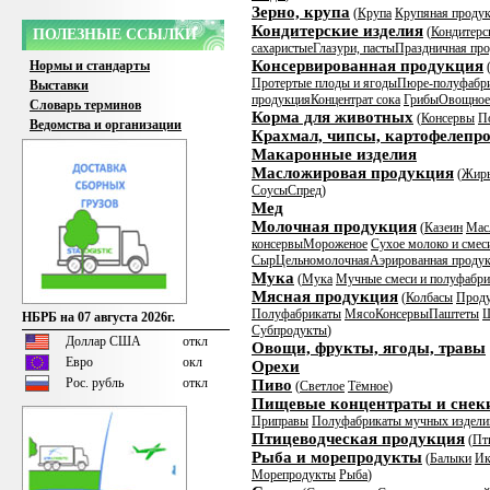
Зерно, крупа
(
Крупа
Крупяная продук
Кондитерские изделия
(
Кондитерс
ПОЛЕЗНЫЕ ССЫЛКИ
сахаристые
Глазури, пасты
Праздничная пр
Консервированная продукция
Нормы и стандарты
Протертые плоды и ягоды
Пюре-полуфабр
Выставки
продукция
Концентрат сока
Грибы
Овощное
Словарь терминов
Корма для животных
(
Консервы
П
Ведомства и организации
Крахмал, чипсы, картофелепр
Макаронные изделия
Масложировая продукция
(
Жир
Соусы
Спред
)
Мед
Молочная продукция
(
Казеин
Мас
консервы
Мороженое
Сухое молоко и смес
Сыр
Цельномолочная
Аэрированная проду
Мука
(
Мука
Мучные смеси и полуфабр
Мясная продукция
(
Колбасы
Проду
Полуфабрикаты
Мясо
Консервы
Паштеты
Ш
НБРБ на 07 августа 2026г.
Субпродукты
)
Доллар США
откл
Овощи, фрукты, ягоды, травы
Евро
окл
Орехи
Рос. рубль
откл
Пиво
(
Светлое
Тёмное
)
Пищевые концентраты и снек
Приправы
Полуфабрикаты мучных издели
Птицеводческая продукция
(
Пт
Рыба и морепродукты
(
Балыки
Ик
Морепродукты
Рыба
)