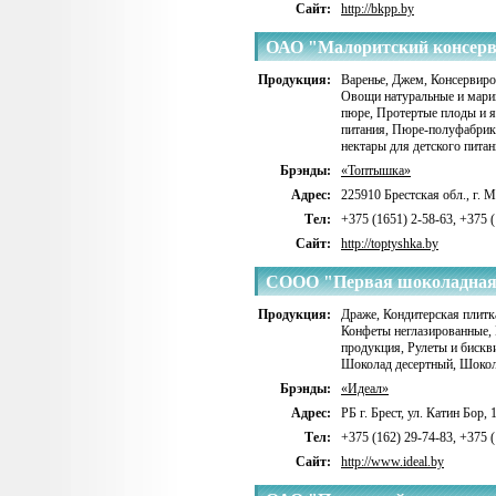
Сайт:
http://bkpp.by
ОАО "Малоритский консер
Продукция:
Варенье
,
Джем
,
Консервиро
Овощи натуральные и мар
пюре
,
Протертые плоды и 
питания
,
Пюре-полуфабрик
нектары для детского пита
Брэнды:
«Топтышка»
Адрес:
225910 Брестская обл., г. М
Тел:
+375 (1651) 2-58-63, +375 
Сайт:
http://toptyshka.by
CООО "Первая шоколадная
Продукция:
Драже
,
Кондитерская плитк
Конфеты неглазированные
,
продукция
,
Рулеты и бискв
Шоколад десертный
,
Шокол
Брэнды:
«Идеал»
Адрес:
РБ г. Брест, ул. Катин Бор, 
Тел:
+375 (162) 29-74-83, +375 
Сайт:
http://www.ideal.by