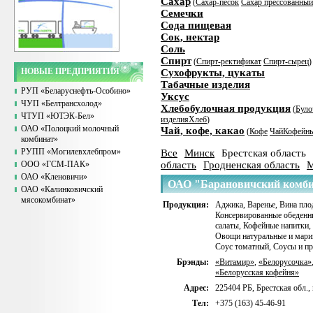
Сахар
(
Сахар-песок
Сахар прессованный
Семечки
Сода пищевая
Сок, нектар
Соль
Спирт
(
Спирт-ректификат
Спирт-сырец
)
НОВЫЕ ПРЕДПРИЯТИЯ
Сухофрукты, цукаты
Табачные изделия
РУП «Беларуснефть-Особино»
Уксус
ЧУП «Белтрансхолод»
Хлебобулочная продукция
(
Було
ЧТУП «ЮТЭК-Бел»
изделия
Хлеб
)
ОАО «Полоцкий молочный
Чай, кофе, какао
(
Кофе
Чай
Кофейны
комбинат»
РУПП «Могилевхлебпром»
Все
Минск
Брестская область
ООО «ГСМ-ПАК»
область
Гродненская область
М
ОАО «Кленовичи»
ОАО "Барановичский комби
ОАО «Калинковичский
мясокомбинат»
Продукция:
Аджика
,
Варенье
,
Вина пло
Консервированные обеденн
салаты
,
Кофейные напитки
,
Овощи натуральные и мар
Соус томатный
,
Соусы и п
Брэнды:
«Витамир»
,
«Белорусочка»
«Белорусская кофейня»
Адрес:
225404 РБ, Брестская обл., 
Тел:
+375 (163) 45-46-91