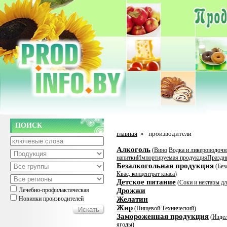
ПОИСК
главная
»
производители
Алкоголь
(
Вино
Водка и ликероводочн
напитки
Импортируемая продукция
Праздн
Безалкогольная продукция
(
Без
Квас, концентрат кваса
)
Детское питание
(
Соки и нектары дл
Лечебно-профилактическая
Дрожжи
Новинки производителей
Желатин
Жир
(
Пищевой
Технический
)
Замороженная продукция
(
Издел
ягоды
)