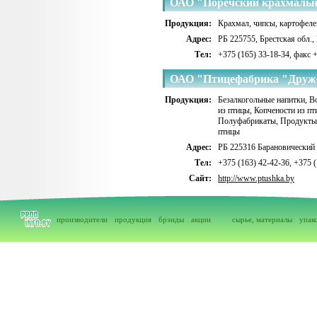
ОАО "Поречский крахмальн
Продукция:
Крахмал, чипсы, картофел
Адрес:
РБ 225755, Брестская обл.,
Тел:
+375 (165) 33-18-34, факс 
ОАО "Птицефабрика "Друж
Продукция:
Безалкогольные напитки
,
В
из птицы
,
Копчености из п
Полуфабрикаты
,
Продукты
птицы
Адрес:
РБ 225316 Барановический
Тел:
+375 (163) 42-42-36, +375 (
Сайт:
http://www.ptushka.by
производители
продукция
брэнды
акции
сырье, материалы
упак