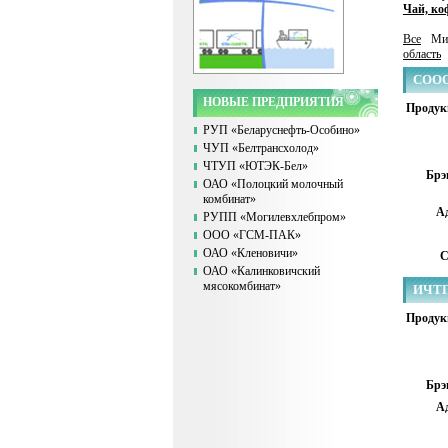
Чай, ко
Все
Ми
область
СООО
НОВЫЕ ПРЕДПРИЯТИЯ
Продук
РУП «Беларуснефть-Особино»
ЧУП «Белтрансхолод»
ЧТУП «ЮТЭК-Бел»
Брэ
ОАО «Полоцкий молочный
комбинат»
Ад
РУПП «Могилевхлебпром»
ООО «ГСМ-ПАК»
ОАО «Кленовичи»
С
ОАО «Калинковичский
мясокомбинат»
ИЧТП
Продук
Брэ
Ад