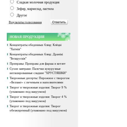
Сладкая молочная продукция
Зефир, мармелад, пастила
Другое
Результаты голосования
НОВАЯ ПРОДУКЦИЯ
Концентраты обеденных блюд: Клёцкі
"Хатнія"
Концентраты обеденных блюд: Дранікі
"Беларускія"
Приправы: Приправа для фарша и котлет
Сухие завтраки: Палочки кукурузные
неглазированные сладкие "ХРУСТЯШКИ"
Творожные десерты: Пирожное с творогом
«Беллакт» с печеньем и наполнителями
Творог и творожные изделия: Творог 9 %
(упаковано под вакуумом)
Творог и творожные изделия: Творог 4 %
(упаковано под вакуумом)
Творог и творожные изделия: Творог
обезжиренный (упаковано под вакуумом)