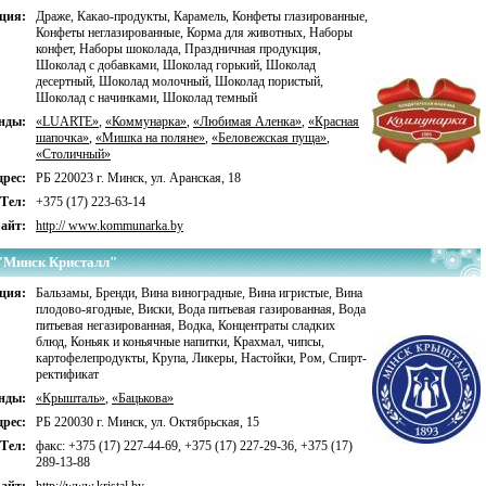
ция:
Драже
,
Какао-продукты
,
Карамель
,
Конфеты глазированные
,
Конфеты неглазированные
,
Корма для животных
,
Наборы
конфет
,
Наборы шоколада
,
Праздничная продукция
,
Шоколад с добавками
,
Шоколад горький
,
Шоколад
десертный
,
Шоколад молочный
,
Шоколад пористый
,
Шоколад с начинками
,
Шоколад темный
нды:
«LUARTE»
,
«Коммунарка»
,
«Любимая Аленка»
,
«Красная
шапочка»
,
«Мишка на поляне»
,
«Беловежская пуща»
,
«Столичный»
рес:
РБ 220023 г. Минск, ул. Аранская, 18
Тел:
+375 (17) 223-63-14
айт:
http:// www.kommunarka.by
"Минск Кристалл"
ция:
Бальзамы
,
Бренди
,
Вина виноградные
,
Вина игристые
,
Вина
плодово-ягодные
,
Виски
,
Вода питьевая газированная
,
Вода
питьевая негазированная
,
Водка
,
Концентраты сладких
блюд
,
Коньяк и коньячные напитки
,
Крахмал, чипсы,
картофелепродукты
,
Крупа
,
Ликеры
,
Настойки
,
Ром
,
Спирт-
ректификат
нды:
«Крышталь»
,
«Бацькова»
рес:
РБ 220030 г. Минск, ул. Октябрьская, 15
Тел:
факс: +375 (17) 227-44-69, +375 (17) 227-29-36, +375 (17)
289-13-88