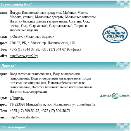
Гормолзавод № 2"
ция:
Йогурт
,
Кисломолочные продукты
,
Майонез
,
Масло
,
Молоко, сливки
,
Молочные десерты
,
Молочные консервы
,
Напитки безалкогольные газированные
,
Сметана
,
Сок,
нектар
,
Сыр
,
Сыр мягкий
,
Сыр плавленый
,
Творог и
творожные изделия
нды:
«Юник»
,
«Малочны гаcцiнец»
рес:
220102, РБ, г. Минск, пр. Партизанский, 170
Тел:
+375 (17) 344-37-93, +375 (17) 344-67-93 (факс)
айт:
http://www.gmz2.by
"Дарида"
ция:
Вода питьевая газированная
,
Вода минеральная
газированная
,
Вода минеральная негазированная
,
Вода
питьевая негазированная
,
Напитки безалкогольные
газированные
,
Напитки безалкогольные негазированные
,
Напитки сокосодержащие
нды:
«Дарида»
рес:
РБ 223028 Минский р-н, пос. Ждановичи, ул. Линейная 1а
Тел:
+375 (17) 509-52-75, +375 (17) 509-56-71
айт:
http://www.darida.by
 "Коммунарка"