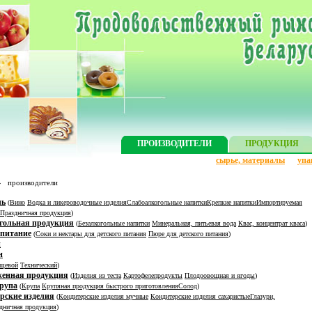
ПРОИЗВОДИТЕЛИ
ПРОДУКЦИЯ
сырье, материалы
упа
»
производители
ль
(
Вино
Водка и ликероводочные изделия
Слабоалкогольные напитки
Крепкие напитки
Импортируемая
Праздничная продукция
)
гольная продукция
(
Безалкогольные напитки
Минеральная, питьевая вода
Квас, концентрат кваса
)
 питание
(
Соки и нектары для детского питания
Пюре для детского питания
)
и
н
щевой
Технический
)
женная продукция
(
Изделия из теста
Картофелепродукты
Плодоовощная и ягоды
)
крупа
(
Крупа
Крупяная продукция быстрого приготовления
Солод
)
рские изделия
(
Кондитерские изделия мучные
Кондитерские изделия сахаристые
Глазури,
дничная продукция
)