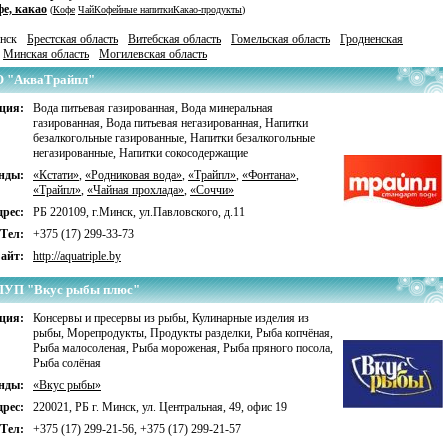
фе, какао
(
Кофе
Чай
Кофейные напитки
Какао-продукты
)
нск
Брестская область
Витебская область
Гомельская область
Гродненская
Минская область
Могилевская область
 "АкваТрайпл"
ция:
Вода питьевая газированная
,
Вода минеральная
газированная
,
Вода питьевая негазированная
,
Напитки
безалкогольные газированные
,
Напитки безалкогольные
негазированные
,
Напитки сокосодержащие
нды:
«Кстати»
,
«Родниковая вода»
,
«Трайпл»
,
«Фонтана»
,
«Трайпл»
,
«Чайная прохлада»
,
«Соччи»
рес:
РБ 220109, г.Минск, ул.Павловского, д.11
Тел:
+375 (17) 299-33-73
айт:
http://aquatriple.by
УП "Вкус рыбы плюс"
ция:
Консервы и пресервы из рыбы
,
Кулинарные изделия из
рыбы
,
Морепродукты
,
Продукты разделки
,
Рыба копчёная
,
Рыба малосоленая
,
Рыба мороженая
,
Рыба пряного посола
,
Рыба солёная
нды:
«Вкус рыбы»
рес:
220021, РБ г. Минск, ул. Центральная, 49, офис 19
Тел:
+375 (17) 299-21-56, +375 (17) 299-21-57