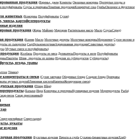
ированная продукция
(
Варенье, джем
Компоты
Овощные консервы
Протертые плоды и
е-полуфабрикаты
Соусы и приправы
Томатная продукция
Концентрат сока
Грибы
Овощное и фруктовое
для животных
(
Консервы
Полуфабрикаты
Сухие
)
, чипсы, картофелепродукты
нные изделия
ировая продукция
(
Жиры
Майонез
Маргарин
Растительное масло
Мыло
Соусы
Спред
)
ая продукция
(
Казеин
Масло
Молочные десерты
Молочные консервы
Мороженое
Сухое молоко и
дукты из сыворотки
Сыр
Цельномолочная
Аэрированная продукция
Сливочные десерты
)
ука
Мучные смеси и полуфабрикаты
)
 продукция
(
Колбасы
Продукты из мяса
Деликатесы
Продукты в желе
Полуфабрикаты
ервы
Паштеты
Шпик, продукты из шпика
Изделия из субпродуктов
Субпродукты
)
фрукты, ягоды, травы
етлое
Тёмное
)
 концентраты и снеки
(
Сухие завтраки
Обеденные блюда
Сладкие блюда
Приправы
каты мучных изделий
Лимонная кислота
Напитки
Желирующие смеси
)
дческая продукция
(
Птица
Яйца
)
морепродукты
(
Балыки
Икра
Консервы и пресервы
Кулинарные изделия
Морепродукты
Рыба
)
ахар-песок
Сахар прессованный
)
и
ищевая
ктар
Спирт-ректификат
Спирт-сырец
)
укты, цукаты
е изделия
улочная продукция
(
Булочные изделия
Пироги и сдоба
Сухарно-бараночные изделия
Хлеб
)