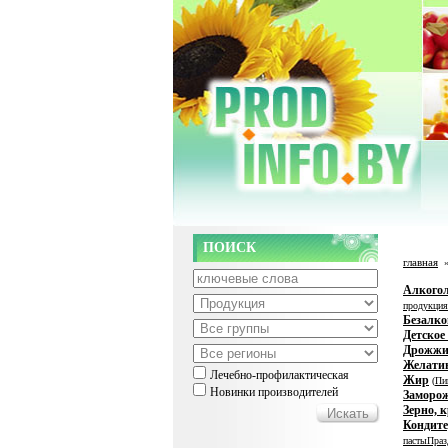
ПОИСК
главная
Алкого
продукция
Безалко
Детское
Дрожж
Желати
Лечебно-профилактическая
Жир
(
Пи
Новинки производителей
Заморо
Зерно, 
Кондите
пасты
Праз