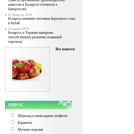
Один из крупнейших производителей
алкоголя в Беларуси готовится к
банкротству
03 февраля 2016
Беларусь начинает поставки березового сока
в Китай
24 марта 2015
Беларусь и Украина намерены
способствовать развитию взаимной
торговли
Все новости
ОПРОС
Шоколад и шоколадные конфеты
Карамель
Мучные изделия