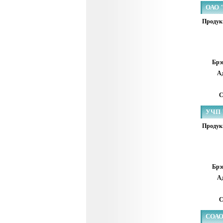
ОАО "
Продук
Брэ
Ад
С
УЧП 
Продук
Брэ
Ад
С
СОАО