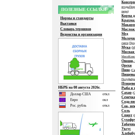
Консерв
ягоды
Пюр
ПОЛЕЗНЫЕ ССЫЛКИ
пюре
)
Корма 
Нормы и стандарты
Крахмал
Выставки
Макаро
Словарь терминов
Маслож
Мед
Ведомства и организации
Молочн
смеси
Про
Мука
(
М
Мясная
Мясо
Конс
Овощи, 
Орехи
Пиво
(
Св
Пищевые
Полуфабри
Птицево
НБРБ на 08 августа 2026г.
Рыба и 
Сахар
(
С
Доллар США
откл
Семечк
Евро
окл
Сода п
Рос. рубль
откл
Сок, не
Соль
Спирт
(
Сухофр
Табачны
Уксус
Хлебоб