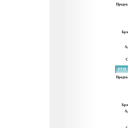
Продук
Брэ
Ад
С
РУП 
Продук
Брэ
Ад